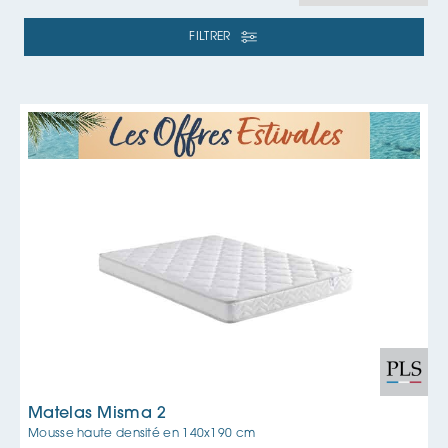
française
de qualité sans se ruiner. Fabriqués avec soin
à Limoges, les produits de la marque bénéficient d'un
FILTRER
savoir-faire industriel rigoureux garantissant d'excellentes
nuits au meilleur prix du marché. Dans vos magasins
Expert Litier
, nos conseillers vous guident pour trouver le
modèle idéal, parfaitement adapté à vos besoins
anatomiques, à vos exigences de confort et à votre
enveloppe budgétaire.
TROUVEZ VOTRE MATELAS PLS IDÉAL AU MEILLEUR
RAPPORT QUALITÉ-PRIX
Que votre choix se porte sur un
matelas ferme
pour un
maintien impeccable du dos, un accueil plus moelleux,
un
sommier
robuste ou un
ensemble de literie
clé en
main, nos spécialistes vous aident à configurer la
solution PLS qui révolutionnera vos nuits à un tarif très
avantageux.
Matelas Misma 2
Mousse haute densité en
140x190 cm