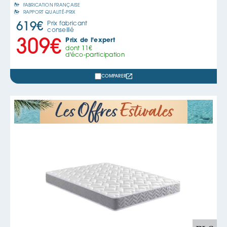
FABRICATION FRANÇAISE
RAPPORT QUALITÉ-PRIX
Prix fabricant
619
€
conseillé
Prix de l'expert
309
€
dont
11
€
d'éco-participation
COMPARER