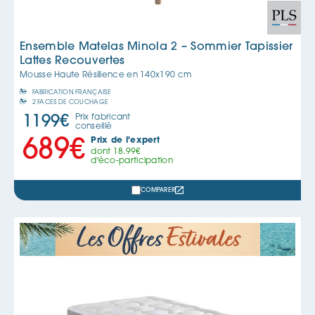
Ensemble Matelas Minola 2 – Sommier Tapissier
Lattes Recouvertes
Mousse Haute Résilience en
140x190 cm
FABRICATION FRANÇAISE
2 FACES DE COUCHAGE
Prix fabricant
1199
€
conseillé
Prix de l'expert
689
€
dont
18.99
€
d'éco-participation
COMPARER