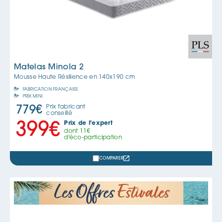
Matelas Minola 2
Mousse Haute Résilience en
140x190 cm
FABRICATION FRANÇAISE
PRIX MINI
Prix fabricant
779
€
conseillé
Prix de l'expert
399
€
dont
11
€
d'éco-participation
COMPARER