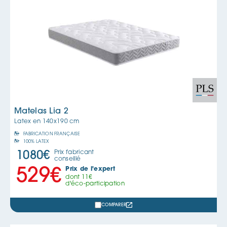
Matelas Lia 2
Latex en
140x190 cm
FABRICATION FRANÇAISE
100% LATEX
Prix fabricant
1080
€
conseillé
Prix de l'expert
529
€
dont
11
€
d'éco-participation
COMPARER