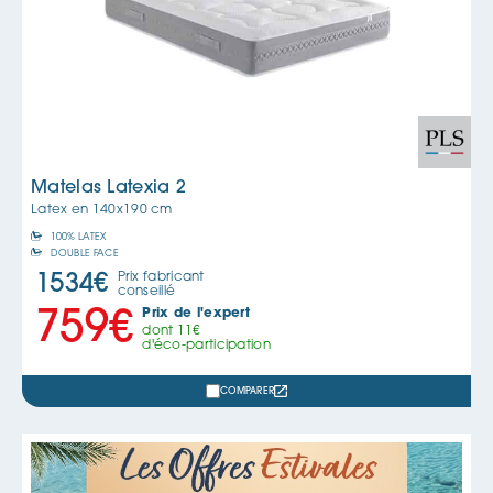
Matelas Latexia 2
Latex en
140x190 cm
100% LATEX
DOUBLE FACE
Prix fabricant
1534
€
conseillé
Prix de l'expert
759
€
dont
11
€
d'éco-participation
COMPARER