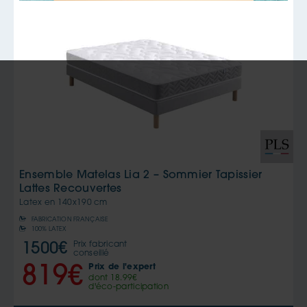
Ensemble Matelas Lia 2 – Sommier Tapissier
Lattes Recouvertes
Latex en
140x190 cm
FABRICATION FRANÇAISE
100% LATEX
Prix fabricant
1500
€
conseillé
Prix de l'expert
819
€
dont
18.99
€
d'éco-participation