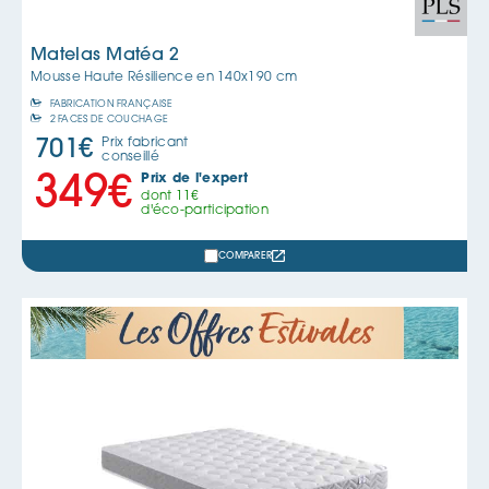
Matelas Matéa 2
Mousse Haute Résilience en
140x190 cm
FABRICATION FRANÇAISE
2 FACES DE COUCHAGE
Prix fabricant
701
€
conseillé
Prix de l'expert
349
€
dont
11
€
d'éco-participation
COMPARER