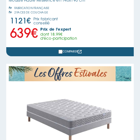
Mousse Haute Résilience en
140x190 cm
FABRICATION FRANÇAISE
2 FACES DE COUCHAGE
Prix fabricant
1121
€
conseillé
Prix de l'expert
639
€
dont
18.99
€
d'éco-participation
COMPARER