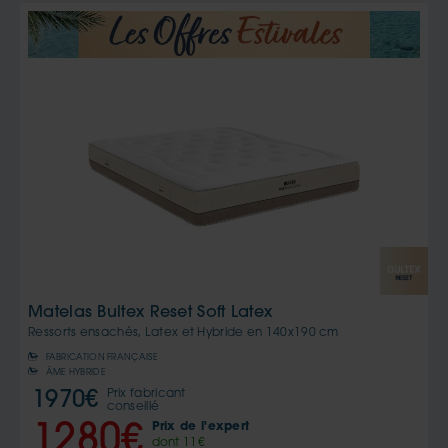
Matelas Bultex Reset Soft Latex
Ressorts ensachés, Latex et Hybride en
140x190 cm
FABRICATION FRANÇAISE
ÂME HYBRIDE
Prix fabricant
1970
€
conseillé
Prix de l'expert
1280
€
dont
11
€