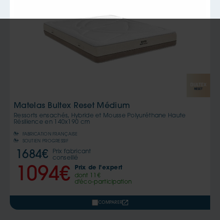
Matelas Bultex Reset Médium
Ressorts ensachés, Hybride et Mousse Polyuréthane Haute
Résilience en
140x190 cm
FABRICATION FRANÇAISE
SOUTIEN PROGRESSIF
Prix fabricant
1684
€
conseillé
Prix de l'expert
1094
€
dont
11
€
d'éco-participation
COMPARER