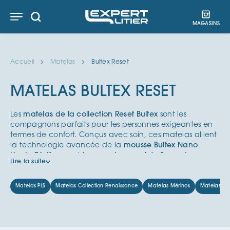
Aller
Aller
Aller
au
au
au
MAGASINS
contenu
menu
pied
de
page
Accueil
Matelas
Bultex Reset
MATELAS BULTEX RESET
Les
matelas de la collection Reset Bultex
sont les
compagnons parfaits pour les personnes exigeantes en
termes de confort. Conçus avec soin, ces matelas allient
la technologie avancée de la
mousse Bultex Nano
Haute Résilience
et les
ressorts ensachés Synergie
Lire la suite
Springs
pour offrir un soutien ferme et adapté à chaque
morphologie. Que vous préfériez un confort moelleux et
enveloppant, équilibré ou ferme, vous trouverez le
Matelas PLS
Matelas Collection Renaissance
Matelas Mérinos
Matelas An
matelas qui correspond à vos préférences. Les matelas
Bultex de la gamme Reset sont spécialement
conçus
pour offrir un sommeil réparateur et un confort optimal
.