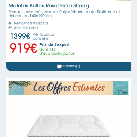
Matelas Bultex Reset Extra Strong
Ressorts ensachés, Mousse Polyuréthane Haute Résilience et
Hybride en
140x190 cm
FABRICATION FRANÇAISE
ZÉRO TRAITEMENT
Prix fabricant
1399
€
conseillé
Prix de l'expert
919
€
dont
11
€
d'éco-participation
COMPARER