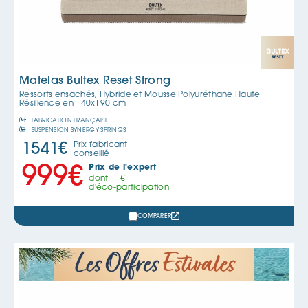
Matelas Bultex Reset Strong
Ressorts ensachés, Hybride et Mousse Polyuréthane Haute
Résilience en
140x190 cm
FABRICATION FRANÇAISE
SUSPENSION SYNERGY SPRINGS
Prix fabricant
1541
€
conseillé
Prix de l'expert
999
€
dont
11
€
d'éco-participation
COMPARER