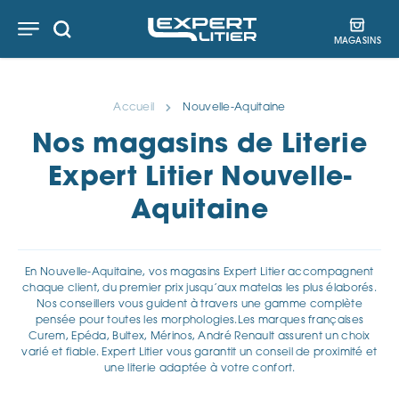
Aller
Aller
Aller
au
au
au
MAGASINS
contenu
menu
pied
de
page
Accueil
Nouvelle-Aquitaine
Nos magasins de Literie
Expert Litier Nouvelle-
Aquitaine
En Nouvelle-Aquitaine, vos magasins Expert Litier accompagnent
chaque client, du premier prix jusqu’aux matelas les plus élaborés.
Nos conseillers vous guident à travers une gamme complète
pensée pour toutes les morphologies.Les marques françaises
Curem, Epéda, Bultex, Mérinos, André Renault assurent un choix
varié et fiable. Expert Litier vous garantit un conseil de proximité et
une literie adaptée à votre confort.