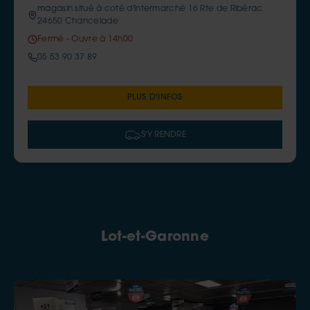
magasin situé à coté d'intermarché 16 Rte de Ribérac
24650 Chancelade
Fermé - Ouvre à 14h00
05 53 90 37 89
PLUS D'INFOS
S'Y RENDRE
Lot-et-Garonne