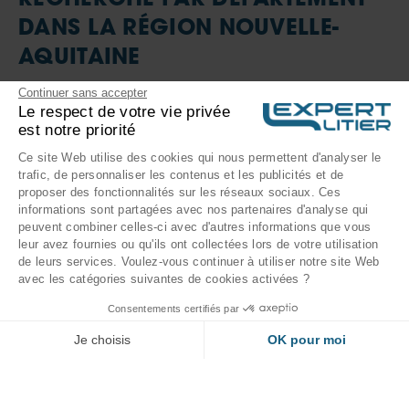
RECHERCHE PAR DÉPARTEMENT
DANS LA RÉGION NOUVELLE-
AQUITAINE
Continuer sans accepter
Charente-Maritime (17)
Dordogne (24)
Lot-et-Garonne (47)
Le respect de votre vie privée
Pyrénées-Atlantiques (64)
est notre priorité
Ce site Web utilise des cookies qui nous permettent d'analyser le
trafic, de personnaliser les contenus et les publicités et de
Expert Litier
proposer des fonctionnalités sur les réseaux sociaux. Ces
informations sont partagées avec nos partenaires d'analyse qui
Qui sommes-nous ?
peuvent combiner celles-ci avec d'autres informations que vous
leur avez fournies ou qu'ils ont collectées lors de votre utilisation
Besoin d'aide
Rejoindre le réseau Expert Litier
de leurs services. Voulez-vous continuer à utiliser notre site Web
avec les catégories suivantes de cookies activées ?
Blog et Guide literie
Matelas
Nos offres
Consentements certifiés par
Contactez-nous
Sommiers
Je choisis
OK pour moi
Matelas pas cher
Trouver un magasin
Ensemble Literie: Matelas et Sommier
Axeptio consent
Plateforme de Gestion du Consentement : Personnalisez vos Options
Suivez-nous
Matelas bon rapport qualité prix
Votre pa
FAQ
Notre plateforme vous permet d'adapter et de gérer vos paramètres de confiden
Oreiller et couette
Sommier pas cher