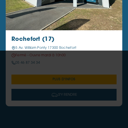
Rochefort (17)
5 Av. William Ponty 17300 Rochefort
Fermé - Ouvre mardi à 10h00
05 46 87 34 34
PLUS D'INFOS
S'Y RENDRE